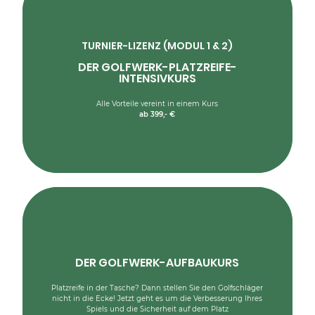
Wenig Zeit? Dieser Kurs vereint die Inhalte von Kurs 01 und
02 in kompakter Form.
TURNIER-LIZENZ (MODUL 1 & 2)
DER GOLFWERK-PLATZREIFE-
Empfohlen für alle, die den Golfsport in kurzer Zeit, aber
dennoch in all seinen Facetten erlernen wollen
INTENSIVKURS
---
Voraussetzung: keine Vorkenntnisse erforderlich
Alle Vorteile vereint in einem Kurs
ab 399,- €
MEHR ERFAHREN
DER GOLFWERK-AUFBAUKURS
Dieser Aufbaukurs ist für Golferspielende, die bereits die
Platzreife bzw. ein Handicap haben und jetzt Ihr Golfspiel
erweitern und verbessern wollen.
Platzreife in der Tasche? Dann stellen Sie den Golfschläger
nicht in die Ecke! Jetzt geht es um die Verbesserung Ihres
MEHR ERFAHREN
Spiels und die Sicherheit auf dem Platz