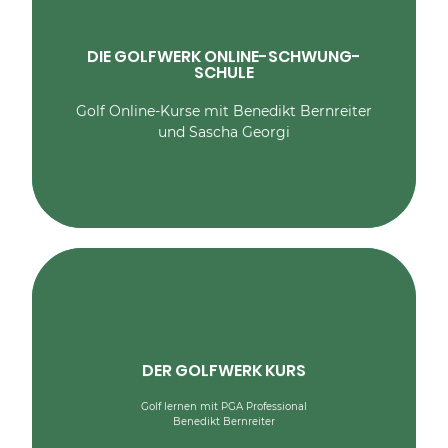
Verbessern Sie Ihren Golfschwung mit über 100
Videos in der Golfwerk
Online-Schwung-Schule. Die Auswahl
DIE GOLFWERK ONLINE-SCHWUNG-
verschiedener Kurse mit dutzenden
SCHULE
Videos und einfacher "Step by Step" - Anleitung ist
die beste Methode Ihr
Golf Online-Kurse mit Benedikt Bernreiter
Spiel auf ein neues Niveau zu bringen.
und Sascha Georgi
MEHR ERFAHREN
Vertiefen Sie Ihr Golfwissen in folgenden
Bereichen des Golfspiels:
• Abschlagen - Das lange Spiel
DER GOLFWERK KURS
• Annähern - Das kurze Spiel
• Putten - Das Spiel im Spiel
Golf lernen mit PGA Professional
• Auf dem Platz - Spielsituationen
Benedikt Bernreiter