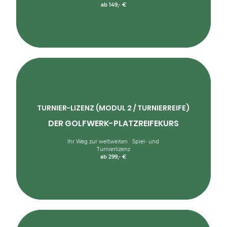
ab 149,- €
MEHR ERFAHREN
Dieser Kurs ist Ihre Eintrittskarte in die Welt des Golfsports.
TURNIER-LIZENZ (MODUL 2 / TURNIERREIFE)
Empfohlen für alle, die eine weltweite Spiel- und
DER GOLFWERK-PLATZREIFEKURS
Turnierlizenz anstreben
---
Voraussetzung: keine Vorkenntnisse erforderlich
Ihr Weg zur weltweiten Spiel- und
Turnierlizenz
MEHR ERFAHREN
ab 299,- €