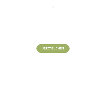
CARMEN BÜRGER
Fully Qualified Golfprofessional
PGA of Austria
Health- und Personal Trainer
JETZT BUCHEN