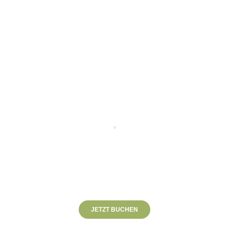
LUKAS LIPOLD
Tourprofessional 2019 - 2024
PGA Trainee
PGA of Austria
JETZT BUCHEN