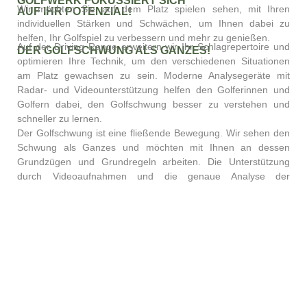
GOLFWERK FOKUSSIERT SICH
Wir möchten Sie auf dem Platz spielen sehen, mit Ihren
AUF IHR POTENZIAL!
individuellen Stärken und Schwächen, um Ihnen dabei zu
helfen, Ihr Golfspiel zu verbessern und mehr zu genießen.
Auf der Driving Range erweitern wir Ihr Schlagrepertoire und
DER GOLFSCHWUNG ALS GANZES!
optimieren Ihre Technik, um den verschiedenen Situationen
am Platz gewachsen zu sein. Moderne Analysegeräte mit
Radar- und Videounterstützung helfen den Golferinnen und
Golfern dabei, den Golfschwung besser zu verstehen und
schneller zu lernen.
Der Golfschwung ist eine fließende Bewegung. Wir sehen den
Schwung als Ganzes und möchten mit Ihnen an dessen
Grundzügen und Grundregeln arbeiten. Die Unterstützung
durch Videoaufnahmen und die genaue Analyse der
Treffmoment- und Ballflugfaktoren kann dabei eine
wesentliche Unterstützung sein. Anhand der Werte erhalten
Sie eine unmittelbare Rückmeldung, ob Ihr Schwung in die
richtige Richtung geht und ob sich die Veränderung positiv auf
Ihr Spiel auswirkt. Um Ihre Leistung langfristig zu steigern, ist
es wichtig herauszuarbeiten, was am besten für Sie
funktioniert und wie sich Ihr Schwung dabei anfühlt.